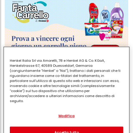
Henkel Italia Srl via Amoretti, 78 e Henkel AG & Co. KGaA,
Henkelstrasse 67, 40589 Duesseldorf, Germania
(congiuntamente “Henkel” o “Noi”), trattano i dati personali che ti
Anche i riferimenti al classico luna park non sono
riguardano insieme come co-titolari del trattamento, in
particolare sull'utilizzo di questo sito web e interazioni con esso,
mancati: nella giostra con i cavalli c’era anche un
inserendo cookie e altre tecnologie simili (complessivamente
macellaio, il tiro a segno era crivellato da un
“cookie”) sul tuo dispositivo che utilizziamo per
archiviare/accedere a ulteriori informazioni come descritto di
mitragliatore, in uno stand bisognava cercare di
seguito.
ribaltare un'incudine usando delle palline da ping
Con il tuo consenso, noi e i nostri partner (inclusi come titolari
pong. In una piscinetta affollata di profughi, al
Modifica
separati o co-titolari come indicato nella nostra Informativa sulla
prezzo di una sterlina, ci si poteva improvvisare
protezione dei dati collegata nel piè di pagina, Sezione "Cookie,
pixel, impronte digitali e tecnologie simili" utilizzeremo anche
scafista e si potevano pilotare le barchette piene di
cookie ed elaboreremo i dati relativi a te per
misurare e
Accetta tutto