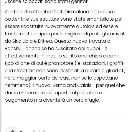
uscirne scioccati sono stati i genitori.
Se fai clic su "Modifica" potrai trovare maggiori informazioni sul
Alla fine di settembre 2015 Dismaland ha chiuso i
trattamento dei tuoi dati / sull'uso dei cookie e consentirli per uno o
più degli scopi sopra menzionati. Cliccando su "Accetta tutto",
battenti: le sue strutture sono state smantellate per
acconsenti all'uso dei cookie e al trattamento dei tuoi dati
essere ricostruite nuovamente a Calais ed essere
personali per tutte le finalità sopra indicate. Se fai clic su "Rifiuta",
verranno utilizzati solo i cookie tecnicamente necessari per fornirti
trasformate in ripari per le migliaia di profughi arrivati
questo sito web.
da Siria Libia e Eritrea. Questa nuova trovata di
Bansky - anche se ha suscitato dei dubbi - è
effettivamente in linea lo spirito anarchico e con il
tipo di arte di cui è promotore (le istallazioni, i graffiti
e la street art non sono destinati a durare e gli artisti,
nella maggior parte dei casi, non se lo aspettano
nemmeno). Il nuovo Dismaland Calais - per quel che
durerà - non sarà più aperto al pubblico a
pagamento ma diventerà un vero rifugio.