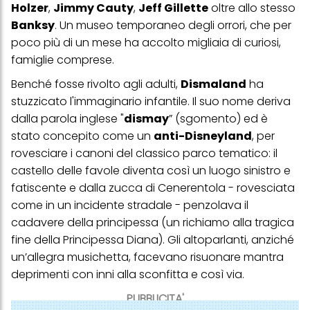
Holzer
,
Jimmy Cauty
,
Jeff Gillette
oltre allo stesso
Banksy
. Un museo temporaneo degli orrori, che per
poco più di un mese ha accolto migliaia di curiosi,
famiglie comprese.
Benché fosse rivolto agli adulti,
Dismaland
ha
stuzzicato l'immaginario infantile. Il suo nome deriva
dalla parola inglese "
dismay
” (sgomento) ed è
stato concepito come un
anti-Disneyland
, per
rovesciare i canoni del classico parco tematico: il
castello delle favole diventa così un luogo sinistro e
fatiscente e dalla zucca di Cenerentola - rovesciata
come in un incidente stradale - penzolava il
cadavere della principessa (un richiamo alla tragica
fine della Principessa Diana). Gli altoparlanti, anziché
un’allegra musichetta, facevano risuonare mantra
deprimenti con inni alla sconfitta e così via.
PUBBLICITA'