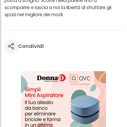
porta a scrigno. Scorre nella parete fino a
questo sito web.
scomparire e lascia a noi la libertà di sfruttare gli
spazi nel migliore dei modi
Condividi