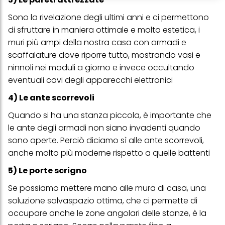
creare profili individuali su di te che potrebbero essere arricchiti
Sono la rivelazione degli ultimi anni e ci permettono
con dati ottenuti da terze parti e altri siti Web. Utilizziamo questi
profili per scopi di marketing personalizzato, in particolare per
di sfruttare in maniera ottimale e molto estetica, i
visualizzare annunci pubblicitari che potrebbero interessarti
muri più ampi della nostra casa con armadi e
(basati, ad esempio, sui tuoi interessi identificati) su questo sito
web e altri media (di terzi) tramite i dispositivi assegnati a te o
scaffalature dove riporre tutto, mostrando vasi e
alla tua famiglia, nonché per misurare e ottimizzare il successo
ninnoli nei moduli a giorno e invece occultando
delle campagne pubblicitarie.
eventuali cavi degli apparecchi elettronici
Puoi trovare maggiori informazioni sul trattamento dei tuoi dati
nella nostra Informativa sulla protezione dei dati collegata nel piè
4) Le ante scorrevoli
di pagina (Sezione "Cookie, Pixel, Impronte digitali e tecnologie
simili"). Puoi revocare il tuo consenso in qualsiasi momento con
Quando si ha una stanza piccola, è importante che
effetto per il futuro disabilitando i cookie sul nostro sito web nella
le ante degli armadi non siano invadenti quando
sezione "Impostazioni cookie" collegata nel piè di pagina. Per
ulteriori informazioni sui cookie utilizzati su questo sito Web, in
sono aperte. Perciò diciamo sì alle ante scorrevoli,
particolare sul loro periodo di conservazione, consultare le
anche molto più moderne rispetto a quelle battenti
informazioni dettagliate su ciascun cookie disponibili facendo
clic su "modifica" di seguito".
5) Le porte scrigno
Se fai clic su "Modifica" potrai trovare maggiori informazioni sul
Se possiamo mettere mano alle mura di casa, una
trattamento dei tuoi dati / sull'uso dei cookie e consentirli per uno o
più degli scopi sopra menzionati. Cliccando su "Accetta tutto",
soluzione salvaspazio ottima, che ci permette di
acconsenti all'uso dei cookie e al trattamento dei tuoi dati
occupare anche le zone angolari delle stanze, è la
personali per tutte le finalità sopra indicate. Se fai clic su "Rifiuta",
verranno utilizzati solo i cookie tecnicamente necessari per fornirti