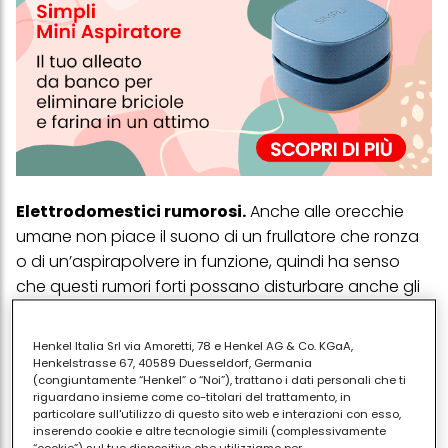
Elettrodomestici rumorosi.
Anche alle orecchie
umane non piace il suono di un frullatore che ronza
o di un’aspirapolvere in funzione, quindi ha senso
che questi rumori forti possano disturbare anche gli
animali. La famiglia può essere piena di oggetti
quotidiani apparentemente benigni che possono
Henkel Italia Srl via Amoretti, 78 e Henkel AG & Co. KGaA,
causare paura nei nostri amici.
Henkelstrasse 67, 40589 Duesseldorf, Germania
(congiuntamente “Henkel” o “Noi”), trattano i dati personali che ti
Insetti.
Come gli esseri umani, gli animali domestici
riguardano insieme come co-titolari del trattamento, in
particolare sull'utilizzo di questo sito web e interazioni con esso,
possono sperimentare fobie da insetti. Il ronzio delle
inserendo cookie e altre tecnologie simili (complessivamente
mosche e delle api può spaventare i nostri animali