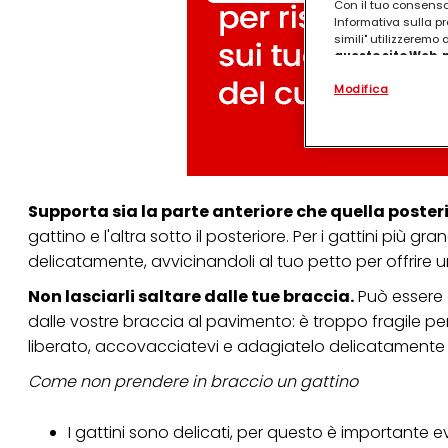
Con il tuo consenso,
Informativa sulla pr
simili" utilizzeremo
questo sito Web, p
personalizzato
. 
Modifica
(rispettivamente dell
terzi, conservare le
arricchiti con dati o
particolare per visu
identificati) su ques
misurare e ottimizz
Supporta sia la parte anteriore che quella posteri
Puoi trovare maggior
collegata nel piè di 
gattino e l'altra sotto il posteriore. Per i gattini più g
qualsiasi momento co
delicatamente, avvicinandoli al tuo petto per offrire u
collegata nel piè di 
periodo di conserva
Non lasciarli saltare dalle tue braccia.
Può essere 
"modifica" di seguito
dalle vostre braccia al pavimento: è troppo fragile per
Se fai clic su "Modif
liberato, accovacciatevi e adagiatelo delicatamente
per uno o più degli 
tuoi dati personali p
Come non prendere in braccio un gattino
necessari per fornirt
I gattini sono delicati, per questo è importante e