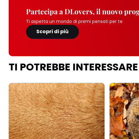
Partecipa a DLovers, il nuovo pr
Ti aspetta un mondo di premi pensati per te
Scopri di più
TI POTREBBE INTERESSARE