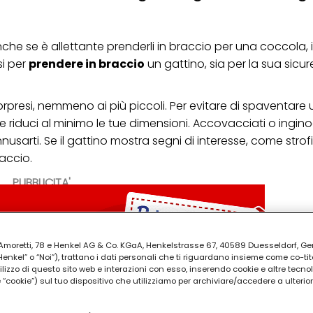
che se è allettante prenderli in braccio per una coccola, i 
i per
prendere in braccio
un gattino, sia per la sua sicu
orpresi, nemmeno ai più piccoli. Per evitare di spaventare 
 riduci al minimo le tue dimensioni. Accovacciati o ingino
arti. Se il gattino mostra segni di interesse, come strofi
accio.
PUBBLICITA'
ia Amoretti, 78 e Henkel AG & Co. KGaA, Henkelstrasse 67, 40589 Duesseldorf, G
kel” o “Noi”), trattano i dati personali che ti riguardano insieme come co-tito
utilizzo di questo sito web e interazioni con esso, inserendo cookie e altre tecnol
cookie”) sul tuo dispositivo che utilizziamo per archiviare/accedere a ulterio