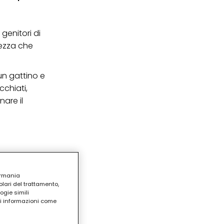
genitori di
rezza che
un gattino e
cchiati,
nare il
ermania
lari del trattamento,
ogie simili
ri informazioni come