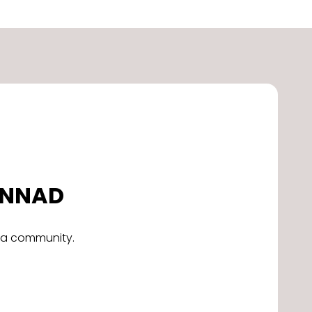
DONNAD
alla community.