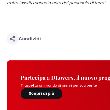
tratta inseriti manualmente dal personale di terra”.
Condividi
Partecipa a DLovers, il nuovo pr
Ti aspetta un mondo di premi pensati per te
Scopri di più