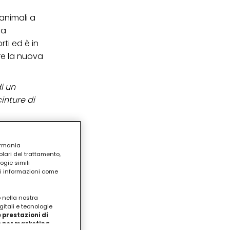
 animali a
ca
rti ed è in
re la nuova
di un
inture di
ermania
lari del trattamento,
ogie simili
ri informazioni come
o nella nostra
gitali e tecnologie
 prestazioni di
/o per marketing