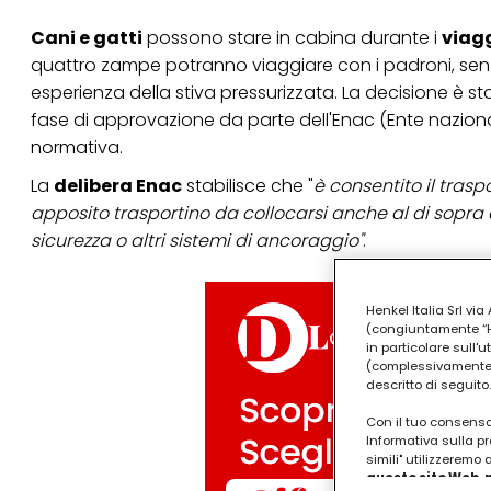
Cani e gatti
possono stare in cabina durante i
viagg
quattro zampe potranno viaggiare con i padroni, senza
esperienza della stiva pressurizzata. La decisione è stat
fase di approvazione da parte dell'Enac (Ente nazional
normativa.
La
delibera Enac
stabilisce che "
è consentito il trasp
apposito trasportino da collocarsi anche al di sopra
sicurezza o altri sistemi di ancoraggio"
.
Henkel Italia Srl v
(congiuntamente “Hen
in particolare sull'
(complessivamente “
descritto di seguito.
Con il tuo consenso,
Informativa sulla pr
simili" utilizzeremo
questo sito Web, p