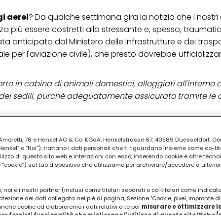
i aerei
? Da qualche settimana gira la notizia che i nostri
 più essere costretti alla stressante e, spesso, traumati
a anticipata dal Ministero delle Infrastrutture e dei traspo
e per l'aviazione civile), che presto dovrebbe ufficializza
orto in cabina di animali domestici, alloggiati all'interno 
 dei sedili, purché adeguatamente assicurato tramite le c
PUBBLICITA'
ia Amoretti, 78 e Henkel AG & Co. KGaA, Henkelstrasse 67, 40589 Duesseldorf, G
kel” o “Noi”), trattano i dati personali che ti riguardano insieme come co-tito
utilizzo di questo sito web e interazioni con esso, inserendo cookie e altre tecnol
cookie”) sul tuo dispositivo che utilizziamo per archiviare/accedere a ulterio
 noi e i nostri partner (inclusi come titolari separati o co-titolari come indicat
otezione dei dati collegata nel piè di pagina, Sezione "Cookie, pixel, impronte di
 anche cookie ed elaboreremo i dati relativi a te per
misurare e ottimizzare le
er fornirti funzionalità che migliorano l'utilizzo di questo sito Web e