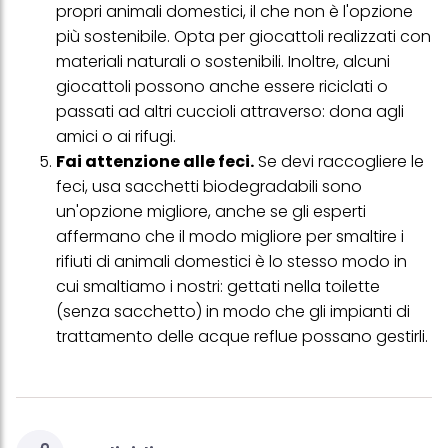
visualizzare annunci pubblicitari che potrebbero interessarti
propri animali domestici, il che non è l'opzione
(basati, ad esempio, sui tuoi interessi identificati) su questo sito
più sostenibile. Opta per giocattoli realizzati con
web e altri media (di terzi) tramite i dispositivi assegnati a te o
alla tua famiglia, nonché per misurare e ottimizzare il successo
materiali naturali o sostenibili. Inoltre, alcuni
delle campagne pubblicitarie.
giocattoli possono anche essere riciclati o
Puoi trovare maggiori informazioni sul trattamento dei tuoi dati
passati ad altri cuccioli attraverso: dona agli
nella nostra Informativa sulla protezione dei dati collegata nel piè
amici o ai rifugi.
di pagina (Sezione "Cookie, Pixel, Impronte digitali e tecnologie
simili"). Puoi revocare il tuo consenso in qualsiasi momento con
Fai attenzione alle feci.
Se devi raccogliere le
effetto per il futuro disabilitando i cookie sul nostro sito web nella
feci, usa sacchetti biodegradabili sono
sezione "Impostazioni cookie" collegata nel piè di pagina. Per
ulteriori informazioni sui cookie utilizzati su questo sito Web, in
un'opzione migliore, anche se gli esperti
particolare sul loro periodo di conservazione, consultare le
affermano che il modo migliore per smaltire i
informazioni dettagliate su ciascun cookie disponibili facendo
rifiuti di animali domestici è lo stesso modo in
clic su "modifica" di seguito".
cui smaltiamo i nostri: gettati nella toilette
Se fai clic su "Modifica" potrai trovare maggiori informazioni sul
(senza sacchetto) in modo che gli impianti di
trattamento dei tuoi dati / sull'uso dei cookie e consentirli per uno o
più degli scopi sopra menzionati. Cliccando su "Accetta tutto",
trattamento delle acque reflue possano gestirli.
acconsenti all'uso dei cookie e al trattamento dei tuoi dati
personali per tutte le finalità sopra indicate. Se fai clic su "Rifiuta",
verranno utilizzati solo i cookie tecnicamente necessari per fornirti
questo sito web.