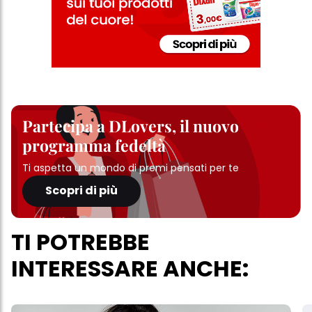
Partecipa a DLovers, il nuovo
programma fedeltà
Ti aspetta un mondo di premi pensati per te
Scopri di più
TI POTREBBE
INTERESSARE ANCHE: