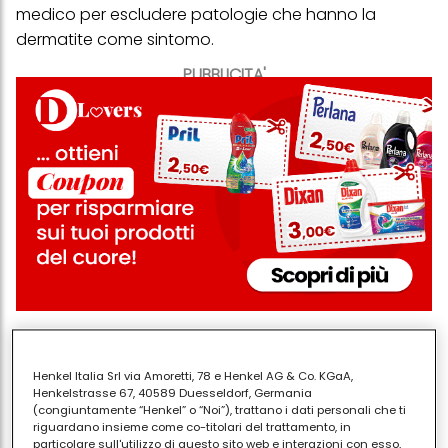
medico per escludere patologie che hanno la
dermatite come sintomo.
PUBBLICITA'
Qualora il medico desse il suo benestare per
l’uso
topico di aloe vera
per trattare i disturbi cutanei,
Henkel Italia Srl via Amoretti, 78 e Henkel AG & Co. KGaA,
allora potremo sentirci libere e sicure di poterlo fare
Henkelstrasse 67, 40589 Duesseldorf, Germania
(congiuntamente “Henkel” o “Noi”), trattano i dati personali che ti
tranquillamente. L’aloe è molto ben tollerata
riguardano insieme come co-titolari del trattamento, in
dall’epidermide, infatti è raro che possano
particolare sull'utilizzo di questo sito web e interazioni con esso,