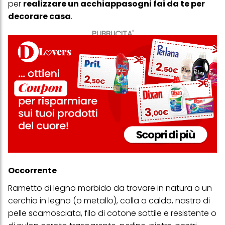
per
realizzare un acchiappasogni fai da te per
Puoi trovare maggiori informazioni sul trattamento dei tuoi dati
decorare casa
.
nella nostra Informativa sulla protezione dei dati collegata nel piè
di pagina (Sezione "Cookie, Pixel, Impronte digitali e tecnologie
PUBBLICITA'
simili"). Puoi revocare il tuo consenso in qualsiasi momento con
effetto per il futuro disabilitando i cookie sul nostro sito web nella
sezione "Impostazioni cookie" collegata nel piè di pagina. Per
ulteriori informazioni sui cookie utilizzati su questo sito Web, in
particolare sul loro periodo di conservazione, consultare le
informazioni dettagliate su ciascun cookie disponibili facendo
clic su "modifica" di seguito".
Se fai clic su "Modifica" potrai trovare maggiori informazioni sul
trattamento dei tuoi dati / sull'uso dei cookie e consentirli per uno o
più degli scopi sopra menzionati. Cliccando su "Accetta tutto",
acconsenti all'uso dei cookie e al trattamento dei tuoi dati
personali per tutte le finalità sopra indicate. Se fai clic su "Rifiuta",
verranno utilizzati solo i cookie tecnicamente necessari per fornirti
questo sito web.
Occorrente
Rametto di legno morbido da trovare in natura o un
cerchio in legno (o metallo), colla a caldo, nastro di
pelle scamosciata, filo di cotone sottile e resistente o