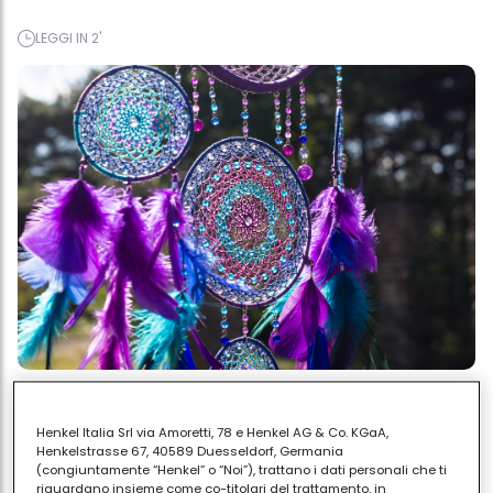
LEGGI IN 2'
Henkel Italia Srl via Amoretti, 78 e Henkel AG & Co. KGaA,
Come realizzare un
Henkelstrasse 67, 40589 Duesseldorf, Germania
(congiuntamente “Henkel” o “Noi”), trattano i dati personali che ti
acchiappasogni fai da te in pochi
riguardano insieme come co-titolari del trattamento, in