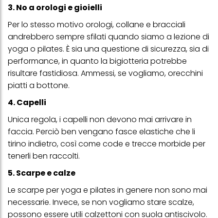
creare profili individuali su di te che potrebbero essere arricchiti
3. No a orologi e gioielli
con dati ottenuti da terze parti e altri siti Web. Utilizziamo questi
profili per scopi di marketing personalizzato, in particolare per
Per lo stesso motivo orologi, collane e bracciali
visualizzare annunci pubblicitari che potrebbero interessarti
(basati, ad esempio, sui tuoi interessi identificati) su questo sito
andrebbero sempre sfilati quando siamo a lezione di
web e altri media (di terzi) tramite i dispositivi assegnati a te o
yoga o pilates. È sia una questione di sicurezza, sia di
alla tua famiglia, nonché per misurare e ottimizzare il successo
delle campagne pubblicitarie.
performance, in quanto la bigiotteria potrebbe
risultare fastidiosa. Ammessi, se vogliamo, orecchini
Puoi trovare maggiori informazioni sul trattamento dei tuoi dati
piatti a bottone.
nella nostra Informativa sulla protezione dei dati collegata nel piè
di pagina (Sezione "Cookie, Pixel, Impronte digitali e tecnologie
simili"). Puoi revocare il tuo consenso in qualsiasi momento con
4. Capelli
effetto per il futuro disabilitando i cookie sul nostro sito web nella
sezione "Impostazioni cookie" collegata nel piè di pagina. Per
Unica regola, i capelli non devono mai arrivare in
ulteriori informazioni sui cookie utilizzati su questo sito Web, in
faccia. Perciò ben vengano fasce elastiche che li
particolare sul loro periodo di conservazione, consultare le
informazioni dettagliate su ciascun cookie disponibili facendo
tirino indietro, così come code e trecce morbide per
clic su "modifica" di seguito".
tenerli ben raccolti.
Se fai clic su "Modifica" potrai trovare maggiori informazioni sul
5. Scarpe e calze
trattamento dei tuoi dati / sull'uso dei cookie e consentirli per uno o
più degli scopi sopra menzionati. Cliccando su "Accetta tutto",
Le scarpe per yoga e pilates in genere non sono mai
acconsenti all'uso dei cookie e al trattamento dei tuoi dati
personali per tutte le finalità sopra indicate. Se fai clic su "Rifiuta",
necessarie. Invece, se non vogliamo stare scalze,
verranno utilizzati solo i cookie tecnicamente necessari per fornirti
possono essere utili calzettoni con suola antiscivolo.
questo sito web.